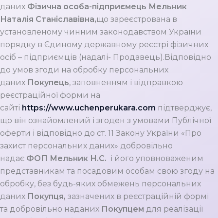
даних
Фізична особа-підприємець Мельник
Наталія Станіславівна,
що зареєстрована в
установленому чинним законодавством України
порядку в Єдиному державному реєстрі фізичних
осіб – підприємців (надалі- Продавець).Відповідно
до умов згоди на обробку персональних
даних
Покупець
, заповненням і відправкою
реєстраційної форми на
сайті
https://www.uchenperukara.com
підтверджує,
що він ознайомлений і згоден з умовами Публічної
оферти і відповідно до ст. 11 Закону України «Про
захист персональних даних» добровільно
надає
ФОП Мельник Н.С.
і його уповноваженим
представникам та посадовим особам свою згоду на
обробку, без будь-яких обмежень персональних
даних
Покупця,
зазначених в реєстраційній формі
та добровільно наданих
Покупцем
для реалізації