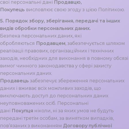
свої персональні дані
Продавцю,
Покупець
висловлює свою згоду з цією Політикою.
5. Порядок збору, зберігання, передачі та інших
видів обробки персональних даних.
Безпека персональних даних, які
обробляються
Продавцем
, забезпечується шляхом
реалізації правових, організаційних і технічних
заходів, необхідних для виконання в повному обсязі
вимог чинного законодавства у сфері захисту
персональних даних.
Продавець
забезпечує збереження персональних
даних і вживає всіх можливих заходів, що
виключають доступ до персональних даних
неуповноважених осіб. Персональні
дані
Покупця
ніколи, ні за яких умов не будуть
передані третім особам, за винятком випадків,
пов’язаних з виконанням
Договору публічної