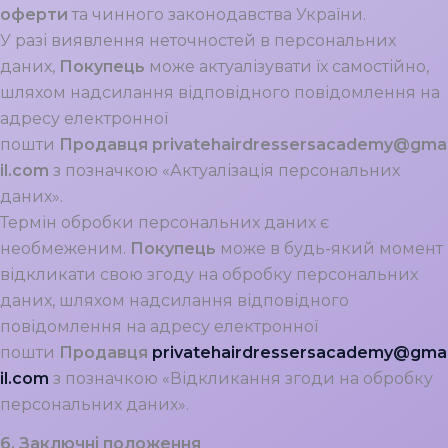
оферти
та чинного законодавства України.
У разі виявлення неточностей в персональних
даних,
Покупець
може актуалізувати їх самостійно,
шляхом надсилання відповідного повідомлення на
адресу електронної
пошти
Продавця
privatehairdressersacademy@gma
il.com
з позначкою «Актуалізація персональних
даних».
Термін обробки персональних даних є
необмеженим.
Покупець
може в будь-який момент
відкликати свою згоду на обробку персональних
даних, шляхом надсилання відповідного
повідомлення на адресу електронної
пошти
Продавця
privatehairdressersacademy@gma
il.com
з позначкою «Відкликання згоди на обробку
персональних даних».
6. Заключні положення