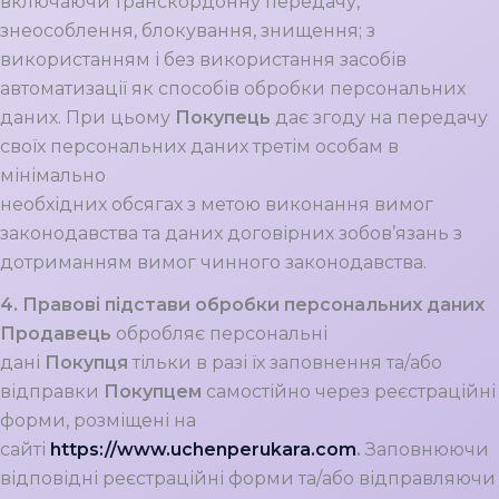
включаючи транскордонну передачу,
знеособлення, блокування, знищення; з
використанням і без використання засобів
автоматизації як способів обробки персональних
даних. При цьому
Покупець
дає згоду на передачу
своїх персональних даних третім особам в
мінімально
необхідних обсягах з метою виконання вимог
законодавства та даних договірних зобов’язань з
дотриманням вимог чинного законодавства.
4. Правові підстави обробки персональних даних
Продавець
обробляє персональні
дані
Покупця
тільки в разі їх заповнення та/або
відправки
Покупцем
самостійно через реєстраційні
форми, розміщені на
сайті
https://www.uchenperukara.com
.
Заповнюючи
відповідні реєстраційні форми та/або відправляючи