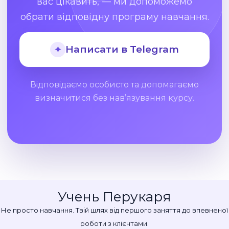
вас цікавить, — ми допоможемо
обрати відповідну програму навчання.
Написати в Telegram
✦
Відповідаємо особисто та допомагаємо
визначитися без нав’язування курсу.
Учень Перукаря
Не просто навчання. Твій шлях від першого заняття до впевненої
роботи з клієнтами.