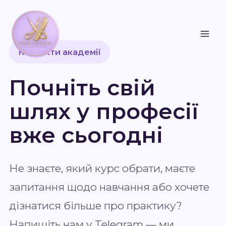
Перейти
до
вмісту
Контакти академії
Почніть свій
шлях у професії
вже сьогодні
Не знаєте, який курс обрати, маєте
запитання щодо навчання або хочете
дізнатися більше про практику?
Напишіть нам у Telegram — ми