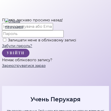
Перейти
Привіт, ласкаво просимо назад!
до
вмісту
Залишати мене в обліковому записі
Забули пароль?
УВІЙТИ
Немає облікового запису?
Зареєструватися зараз
Учень Перукаря
Не просто навчання. Твій шлях від першого заняття до впевненої