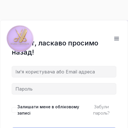
Перейти
до
вмісту
Привіт, ласкаво просимо
назад!
Залишати мене в обліковому
Забули
записі
пароль?