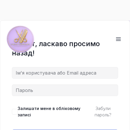
Перейти
до
вмісту
Привіт, ласкаво просимо
назад!
Залишати мене в обліковому
Забули
записі
пароль?