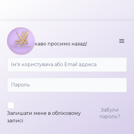
Перейти
до
вмісту
Привіт, ласкаво просимо назад!
Забули
Залишати мене в обліковому
пароль?
записі