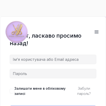
Перейти
до
вмісту
Привіт, ласкаво просимо
назад!
Залишати мене в обліковому
Забули
записі
пароль?