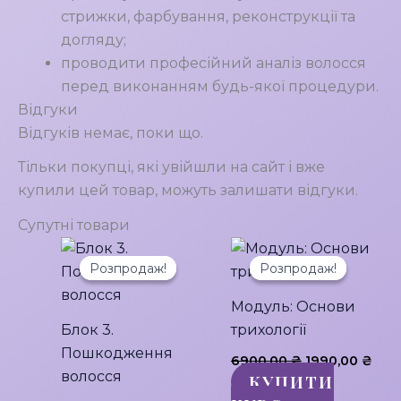
стрижки, фарбування, реконструкції та
догляду;
проводити професійний аналіз волосся
перед виконанням будь-якої процедури.
Відгуки
Відгуків немає, поки що.
Тільки покупці, які увійшли на сайт і вже
купили цей товар, можуть залишати відгуки.
Супутні товари
Розпродаж!
Розпродаж!
Розпродаж!
Розпродаж!
Модуль: Основи
Блок 3.
трихології
Пошкодження
Оригінальна
Пот
6900,00
₴
1990,00
₴
ціна:
ціна
волосся
КУПИТИ
6900,00 ₴.
1990