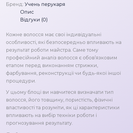
Бренд:
Учень перукаря
волосся
Опис
кількість
Відгуки (0)
Кожне волосся має свої індивідуальні
особливості, які безпосередньо впливають на
результат роботи майстра. Саме тому
професійний аналіз волосся є обов’язковим
етапом перед виконанням стрижки,
фарбування, реконструкції чи будь-якої іншої
процедури.
У цьому блоці ви навчитеся визначати тип
волосся, його товщину, пористість, фізичні
властивості та розуміти, як ці характеристики
впливають на вибір техніки роботи і
прогнозування результату.