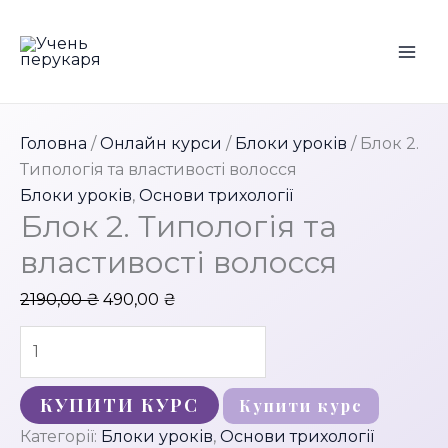
Перейти
Розпродаж!
до
вмісту
Головна
/
Онлайн курси
/
Блоки уроків
/ Блок 2.
Типологія та властивості волосся
Блоки уроків
,
Основи трихології
Блок 2. Типологія та
властивості волосся
Оригінальна
Поточна
2190,00
₴
490,00
₴
ціна:
ціна:
Блок
2190,00 ₴.
490,00 ₴.
2.
Типологія
КУПИТИ КУРС
Купити курс
та
Категорії:
Блоки уроків
,
Основи трихології
властивості