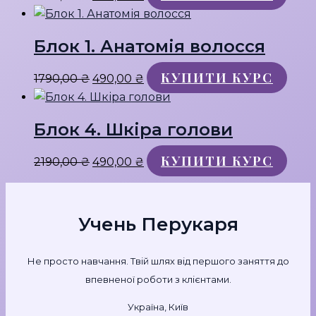
ціна:
ціна:
2190,00 ₴.
490,00 ₴.
Блок 1. Анатомія волосся
КУПИТИ КУРС
Оригінальна
Поточна
1790,00
₴
490,00
₴
ціна:
ціна:
1790,00 ₴.
490,00 ₴.
Блок 4. Шкіра голови
КУПИТИ КУРС
Оригінальна
Поточна
2190,00
₴
490,00
₴
ціна:
ціна:
2190,00 ₴.
490,00 ₴.
Учень Перукаря
Не просто навчання. Твій шлях від першого заняття до
впевненої роботи з клієнтами.
Україна, Київ