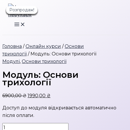
Перейти
Розпродаж!
Розпродаж!
Розпродаж!
Розпродаж!
Розпродаж!
Розпродаж!
Розпродаж!
до
вмісту
Головна
/
Онлайн курси
/
Основи
трихології
/ Модуль: Основи трихології
Модулі
,
Основи трихології
Модуль: Основи
трихології
Оригінальна
Поточна
6900,00
₴
1990,00
₴
ціна:
ціна:
Доступ до модуля відкривається автоматично
6900,00 ₴.
1990,00 ₴.
після оплати.
Модуль: