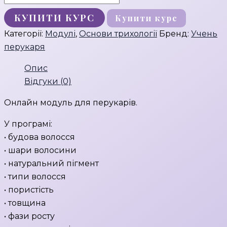
Основи
КУПИТИ КУРС
Купити курс
трихології
кількість
Категорії:
Модулі
,
Основи трихології
Бренд:
Учень
перукаря
Опис
Відгуки (0)
Онлайн модуль для перукарів.
У програмі:
• будова волосся
• шари волосини
• натуральний пігмент
• типи волосся
• пористість
• товщина
• фази росту