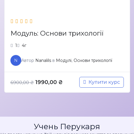
Модуль: Основи трихології
1
4г
N
Автор
Nanalils
в
Модулі
,
Основи трихології
Оригінальна
Поточна
1990,00
₴
Купити курс
6900,00
₴
ціна:
ціна:
6900,00 ₴.
1990,00 ₴.
Учень Перукаря