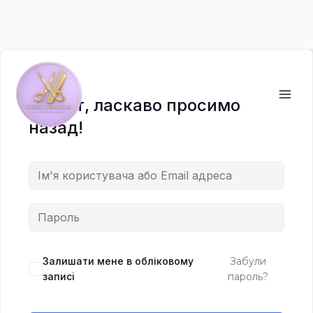
Перейти
до
вмісту
Привіт, ласкаво просимо
назад!
Залишати мене в обліковому
Забули
записі
пароль?