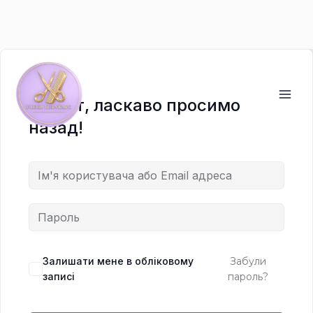
Перейти
до
вмісту
Привіт, ласкаво просимо
назад!
Залишати мене в обліковому
Забули
записі
пароль?