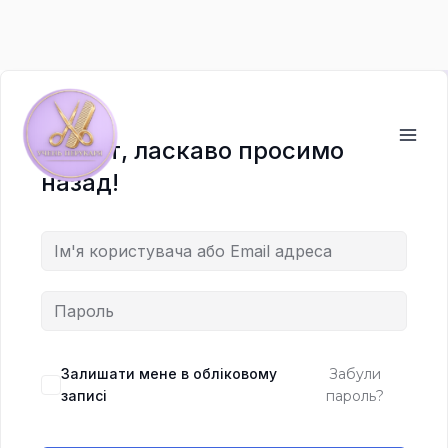
Перейти
до
вмісту
Привіт, ласкаво просимо
назад!
Залишати мене в обліковому
Забули
записі
пароль?