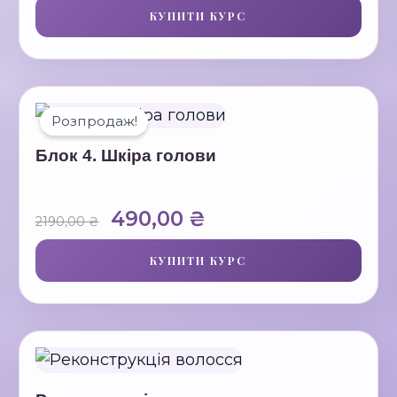
КУПИТИ КУРС
1790,00 ₴.
490,00 ₴.
Розпродаж!
Блок 4. Шкіра голови
Оригінальна
Поточна
490,00
₴
2190,00
₴
ціна:
ціна:
КУПИТИ КУРС
2190,00 ₴.
490,00 ₴.