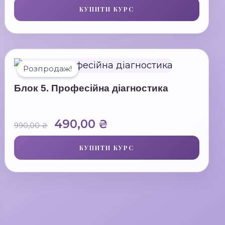
КУПИТИ КУРС
2190,00 ₴.
490,00 ₴.
Розпродаж!
Блок 5. Професійна діагностика
Оригінальна
Поточна
490,00
₴
990,00
₴
ціна:
ціна:
КУПИТИ КУРС
990,00 ₴.
490,00 ₴.