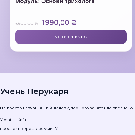
Модуль: Основи трихології
Оригінальна
Поточна
1990,00
₴
6900,00
₴
ціна:
ціна:
КУПИТИ КУРС
6900,00 ₴.
1990,00 ₴.
Учень Перукаря
Не просто навчання. Твій шлях від першого заняття до впевненої 
Україна, Київ
проспект Берестейський, 17