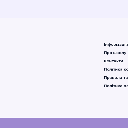
Інформаці
Про школу
Контакти
Політика к
Правила т
Політика п