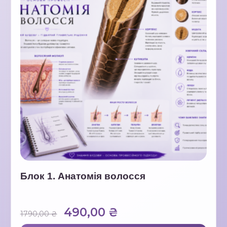
Блок 1. Анатомія волосся
Оригінальна
Поточна
490,00
₴
1790,00
₴
ціна:
ціна: