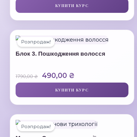
КУПИТИ КУРС
Розпродаж!
Блок 3. Пошкодження волосся
Оригінальна
Поточна
490,00
₴
1790,00
₴
ціна:
ціна:
КУПИТИ КУРС
1790,00 ₴.
490,00 ₴.
Розпродаж!