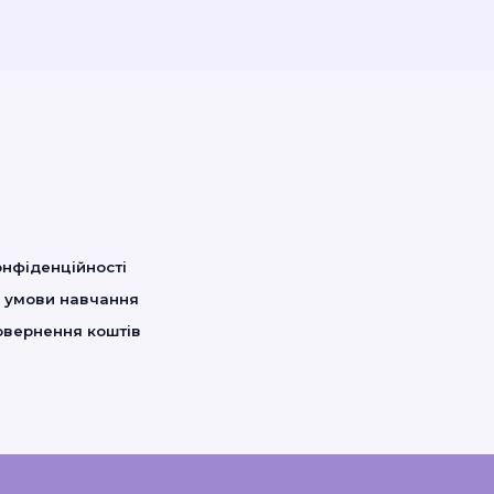
я
онфіденційності
а умови навчання
овернення коштів