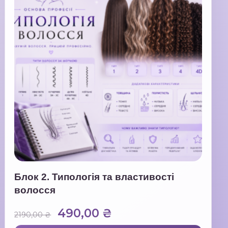
Блок 2. Типологія та властивості
волосся
Оригінальна
Поточна
490,00
₴
2190,00
₴
ціна:
ціна: